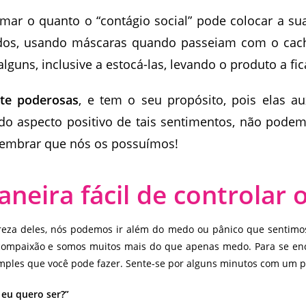
firmar o quanto o “contágio social” pode colocar a 
odos, usando máscaras quando passeiam com o cach
guns, inclusive a estocá-las, levando o produto a fi
te poderosas
, e tem o seu propósito, pois elas a
 do aspecto positivo de tais sentimentos, não pode
 lembrar que nós os possuímos!
eira fácil de controlar 
areza deles, nós podemos ir além do medo ou pânico que sentimo
 compaixão e somos muitos mais do que apenas medo. Para se enc
imples que você pode fazer. Sente-se por alguns minutos com um p
eu quero ser?”