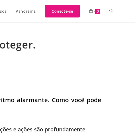
sos
Panorama
Conecte-se
0
oteger.
ritmo alarmante. Como você pode
moções e ações são profundamente