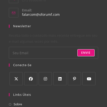
(31) 999669818
Email:
falarcom@oforumf.com
Newsletter
Receba todo o conteúdo mais recente entregue em seu
e-mail algumas vezes por mês.
ENVIE
Conecte-Se
Links Úteis
Sobre