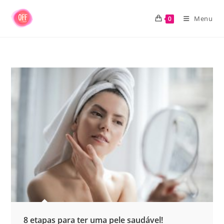
Ir
para
Menu
0
o
conteúdo
8 etapas para ter uma pele saudável!